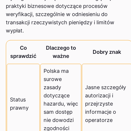
praktyki biznesowe dotyczące procesów
weryfikacji, szczególnie w odniesieniu do
transakcji rzeczywistych pieniędzy i limitów
wypłat.
Co
Dlaczego to
Dobry znak
sprawdzić
ważne
Polska ma
surowe
zasady
Jasne szczegóły
dotyczące
autorizacji i
Status
hazardu, więc
przejrzyste
prawny
sam dostęp
informacje o
nie dowodzi
operatorze
zgodności