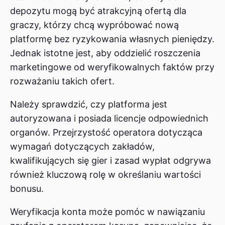
depozytu mogą być atrakcyjną ofertą dla
graczy, którzy chcą wypróbować nową
platformę bez ryzykowania własnych pieniędzy.
Jednak istotne jest, aby oddzielić roszczenia
marketingowe od weryfikowalnych faktów przy
rozważaniu takich ofert.
Należy sprawdzić, czy platforma jest
autoryzowana i posiada licencje odpowiednich
organów. Przejrzystość operatora dotycząca
wymagań dotyczących zakładów,
kwalifikujących się gier i zasad wypłat odgrywa
również kluczową rolę w określaniu wartości
bonusu.
Weryfikacja konta może pomóc w nawiązaniu