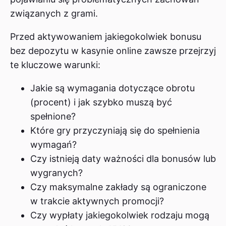
związanych z grami.
Przed aktywowaniem jakiegokolwiek bonusu
bez depozytu w kasynie online zawsze przejrzyj
te kluczowe warunki:
Jakie są wymagania dotyczące obrotu
(procent) i jak szybko muszą być
spełnione?
Które gry przyczyniają się do spełnienia
wymagań?
Czy istnieją daty ważności dla bonusów lub
wygranych?
Czy maksymalne zakłady są ograniczone
w trakcie aktywnych promocji?
Czy wypłaty jakiegokolwiek rodzaju mogą