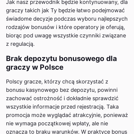
Jak nasz przewodnik będzie kontynuowany, dla
graczy takich jak Ty będzie łatwo podejmować
świadome decyzje podczas wyboru najlepszych
rodzajów bonusów i które operatory je oferują,
biorąc pod uwagę wszystkie czynniki związane
z regulacją.
Brak depozytu bonusowego dla
graczy w Polsce
Polscy gracze, którzy chcą skorzystać z
bonusu kasynowego bez depozytu, powinni
zachować ostrożność i dokładnie sprawdzić
wszystkie informacje przed rejestracją. Taka
promocja może wyglądać atrakcyjnie, ponieważ
nie wymaga początkowej wpłaty, ale nie
oznacza to braku warunków. W praktyce bonus