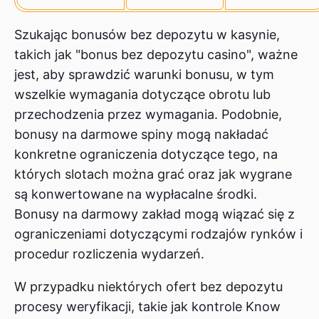
Szukając bonusów bez depozytu w kasynie,
takich jak "bonus bez depozytu casino", ważne
jest, aby sprawdzić warunki bonusu, w tym
wszelkie wymagania dotyczące obrotu lub
przechodzenia przez wymagania. Podobnie,
bonusy na darmowe spiny mogą nakładać
konkretne ograniczenia dotyczące tego, na
których slotach można grać oraz jak wygrane
są konwertowane na wypłacalne środki.
Bonusy na darmowy zakład mogą wiązać się z
ograniczeniami dotyczącymi rodzajów rynków i
procedur rozliczenia wydarzeń.
W przypadku niektórych ofert bez depozytu
procesy weryfikacji, takie jak kontrole Know