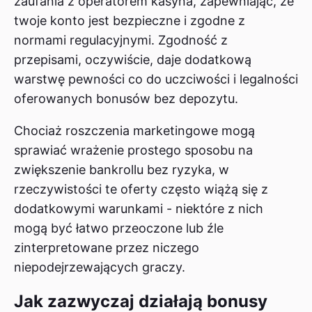
zaufania z operatorem kasyna, zapewniając, że
twoje konto jest bezpieczne i zgodne z
normami regulacyjnymi. Zgodność z
przepisami, oczywiście, daje dodatkową
warstwę pewności co do uczciwości i legalności
oferowanych bonusów bez depozytu.
Chociaż roszczenia marketingowe mogą
sprawiać wrażenie prostego sposobu na
zwiększenie bankrollu bez ryzyka, w
rzeczywistości te oferty często wiążą się z
dodatkowymi warunkami - niektóre z nich
mogą być łatwo przeoczone lub źle
zinterpretowane przez niczego
niepodejrzewających graczy.
Jak zazwyczaj działają bonusy