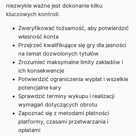
niezwykle ważne jest dokonanie kilku
kluczowych kontroli:
Zweryfikować tożsamość, aby potwierdzić
własność konta
Przejrzeć kwalifikujące się gry dla jasności
na temat dozwolonych tytułów
Zrozumieć maksymalne limity zakładów i
ich konsekwencje
Potwierdzić ograniczenia wypłat i wszelkie
potencjalne kary
Sprawdzić terminy wykupu i realizacji
wymagań dotyczących obrotu
Zapoznać się z metodami płatności
platformy, czasami przetwarzania i
opłatami