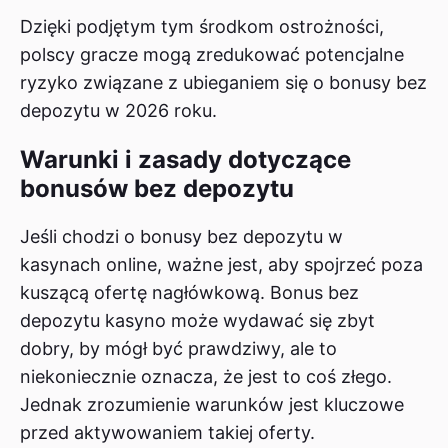
Dzięki podjętym tym środkom ostrożności,
polscy gracze mogą zredukować potencjalne
ryzyko związane z ubieganiem się o bonusy bez
depozytu w 2026 roku.
Warunki i zasady dotyczące
bonusów bez depozytu
Jeśli chodzi o bonusy bez depozytu w
kasynach online, ważne jest, aby spojrzeć poza
kuszącą ofertę nagłówkową. Bonus bez
depozytu kasyno może wydawać się zbyt
dobry, by mógł być prawdziwy, ale to
niekoniecznie oznacza, że jest to coś złego.
Jednak zrozumienie warunków jest kluczowe
przed aktywowaniem takiej oferty.