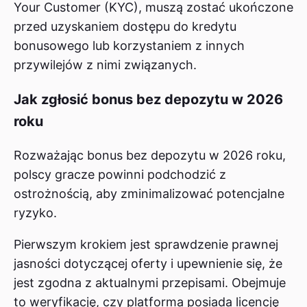
Your Customer (KYC), muszą zostać ukończone
przed uzyskaniem dostępu do kredytu
bonusowego lub korzystaniem z innych
przywilejów z nimi związanych.
Jak zgłosić bonus bez depozytu w 2026
roku
Rozważając bonus bez depozytu w 2026 roku,
polscy gracze powinni podchodzić z
ostrożnością, aby zminimalizować potencjalne
ryzyko.
Pierwszym krokiem jest sprawdzenie prawnej
jasności dotyczącej oferty i upewnienie się, że
jest zgodna z aktualnymi przepisami. Obejmuje
to weryfikację, czy platforma posiada licencję